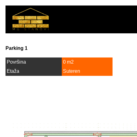
Parking 1
Površina
0 m2
Etaža
Suteren