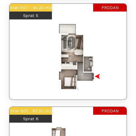
Stan 507 45.20 m2
PRODAN
Sprat 5
Stan 601 92.52 m2
PRODAN
Sprat 6