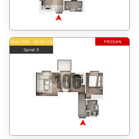
Stan 506 43.22 m2
PRODAN
Sprat 5