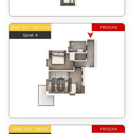
Stan 401 50,7 m2
PRODAN
Sprat 4
Stan 402 65.08
PRODAN