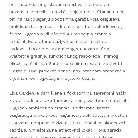
pet moderno projektovanih poslovnih prostora u
prizemlju, idealnih za različite djelatnosti. Stanarima će
biti na raspolaganju podzemna garaža koja osigurava
praktičnost, sigurnost i dodatni komfor svakodnevnog
života. Zgrada nudi više od 40 modernih stanova
različitih kvadratura, pažljivo osmišljenih kako bi
zadovoljili potrebe savremenog stanovanja. Spoj
kvalitetne gradnje, funkcionalnog rasporeda i mirnog
okruženja čini Lisa Garden idealnim mjestom za život i
ulaganje. Ovaj projekat donosi novi standard stanovanja
u jednom od najpoželjnijih dijelova Cazina.
Lisa Garden je osmišljena s fokusom na savremeni način
života, nudeći visoku funkcionalnost, kvalitetne materijale
i ugodan ambijent za stanare. Podzemne garaže
osiguravaju praktičnost i sigurnost, dok poslovni prostori
u prizemlju doprinose živosti i dostupnosti svakodnevnih
sadržaja. Smještena na atraktivnoj lokaciji, ova zgrada
predstavlja idealan spoj mirnog okruženja i urbane