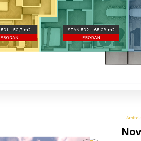
501 - 50,7 m2
STAN 502 - 65.08 m2
PRODAN
PRODAN
Arhitek
Nov