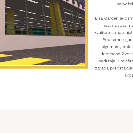
najpožel
Lisa Garden je osm
način života, n
kvalitetne materija
Podzemne garaž
sigurnost, dok 
doprinose živos
sadržaja. Smješte
zgrada predstavlja
urb