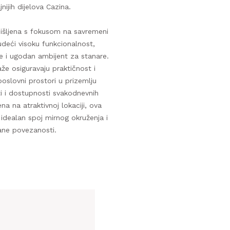
jnijih dijelova Cazina.
išljena s fokusom na savremeni
udeći visoku funkcionalnost,
le i ugodan ambijent za stanare.
e osiguravaju praktičnost i
poslovni prostori u prizemlju
ti i dostupnosti svakodnevnih
na na atraktivnoj lokaciji, ova
 idealan spoj mirnog okruženja i
ane povezanosti.