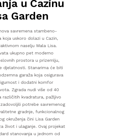
nja u Cazinu
sa Garden
e nova savremena stambeno-
 koja uskoro dolazi u Cazin,
aktivnom naselju Mala Lisa.
vata ukupno pet moderno
slovnih prostora u prizemlju,
te djelatnosti. Stanarima će biti
odzemna garaža koja osigurava
sigurnost i dodatni komfor
vota. Zgrada nudi više od 40
različitih kvadratura, pažljivo
i zadovoljili potrebe savremenog
valitetne gradnje, funkcionalnog
og okruženja čini Lisa Garden
 život i ulaganje. Ovaj projekat
ndard stanovanja u jednom od