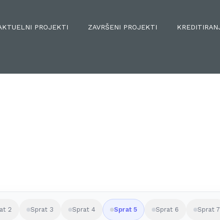
AKTUELNI PROJEKTI
ZAVRŠENI PROJEKTI
KREDITIRAN
NOVO
at 2
Sprat 3
Sprat 4
Sprat 5
Sprat 6
Sprat 7