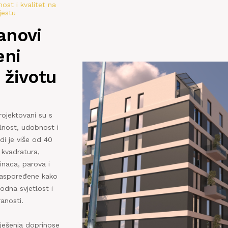
ost i kvalitet na
jestu
anovi
eni
životu
rojektovani su s
nost, udobnost i
di je više od 40
 kvadratura,
naca, parova i
 raspoređene kako
rodna svjetlost i
anosti.
rješenja doprinose