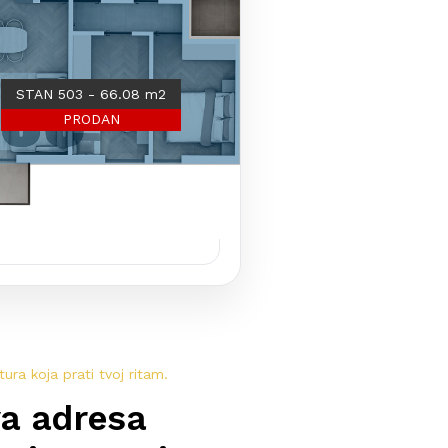
STAN 503 - 66.08 m2
STAN 504 - 107.99 m2
PRODAN
SLOBODAN
tura koja prati tvoj ritam.
a adresa