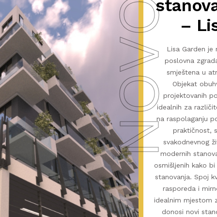
NOVO
stanova
– Li
Lisa Garden j
poslovna zgrada
smještena u atr
Objekat obuh
projektovanih po
idealnih za različi
na raspolaganju p
praktičnost, 
svakodnevnog ži
modernih stanova 
osmišljenih kako b
stanovanja. Spoj k
rasporeda i mirn
idealnim mjestom za
donosi novi sta