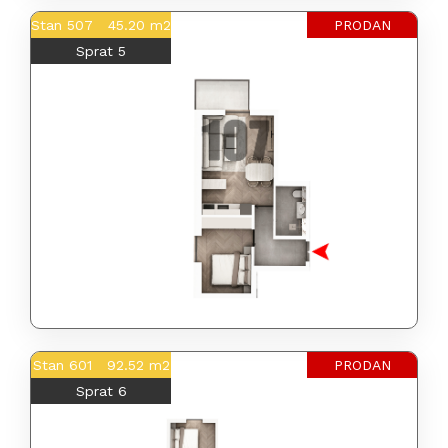
Stan 507 45.20 m2
PRODAN
Sprat 5
Stan 601 92.52 m2
PRODAN
Sprat 6