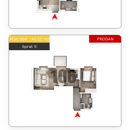
Stan 506 43.22 m2
PRODAN
Sprat 5