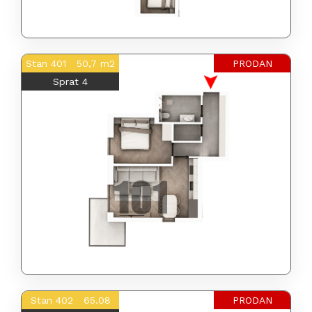
Stan 401 50,7 m2
PRODAN
Sprat 4
Stan 402 65.08
PRODAN